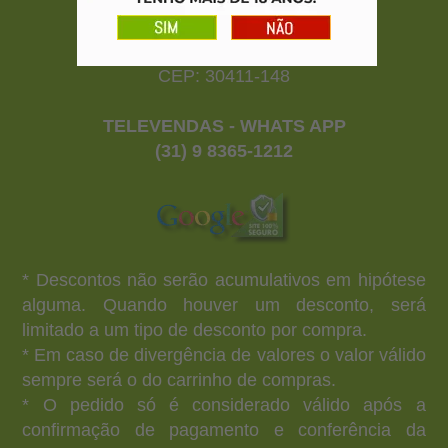
CNPJ: 20.187.257/0001-01
Rua Rio Claro nº 120 - Prado
Belo Horizonte - MG
CEP: 30411-148
TELEVENDAS - WHATS APP
(31) 9 8365-1212
* Descontos não serão acumulativos em hipótese
alguma. Quando houver um desconto, será
limitado a um tipo de desconto por compra.
* Em caso de divergência de valores o valor válido
sempre será o do carrinho de compras.
* O pedido só é considerado válido após a
confirmação de pagamento e conferência da