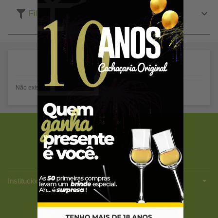
Filtros
Não existe produto cadastrado nesta categoria.
Versão Desktop
Atendimento
Lojas
Institucionais
CACHAÇARIA ORIGINAL LTDA