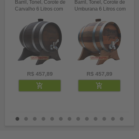
Barril, Tonel, Corote de
Barril, Tonel, Corote de
Ba
Carvalho 6 Litros com
Umburana 6 Litros com
Je
Torneira Luxo
Torneira Luxo
To
R$ 457,89
R$ 457,89