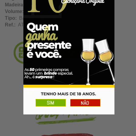
Madeira:
Bálsamo
Volume:
2L(2000Ml)
Tipo:
Barril com Torneira Luxo
Ref.:
AT95018
Adicionar ao Carrinho