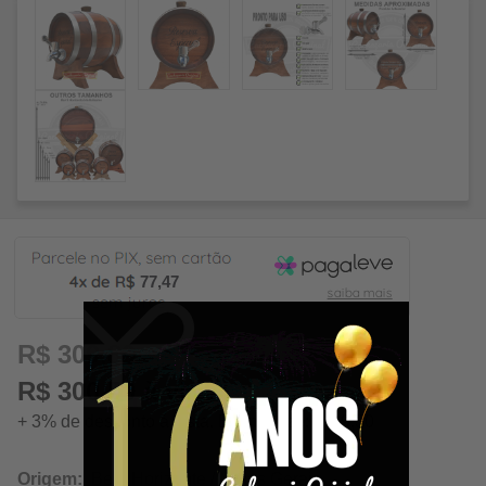
77,47
R$ 309,89
R$ 300,59 à vista
+ 3% de desconto á vista. Economize: R$ 9,30
Origem:
Belo Horizonte / Minas Gerais