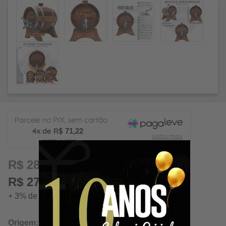
71,22
R$ 284,89
R$ 276,34 à vista
+ 3% de desconto á vista. Economize: R$ 8,55
Origem:
Belo Horizonte / Minas Gerais