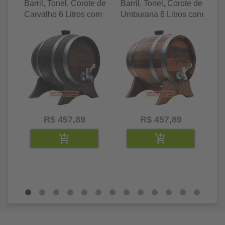
Barril, Tonel, Corote de
Barril, Tonel, Corote de
Ba
Carvalho 6 Litros com
Umburana 6 Litros com
Je
Torneira Luxo
Torneira Luxo
To
R$ 457,89
R$ 457,89