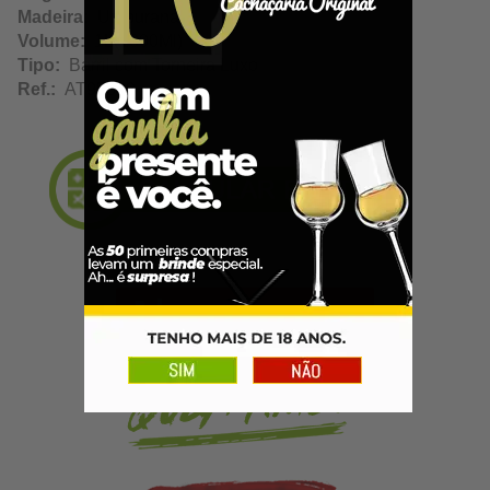
Madeira:
Umburana
Volume:
1L(1000Ml)
Tipo:
Barril com Torneira Luxo
Ref.:
AT95009
Adicionar ao Carrinho