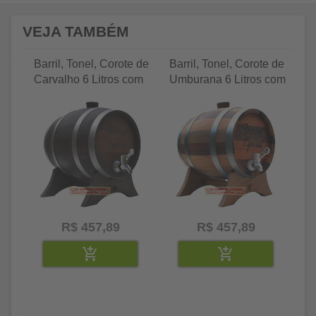
VEJA TAMBÉM
Barril, Tonel, Corote de
Barril, Tonel, Corote de
Ba
Carvalho 6 Litros com
Umburana 6 Litros com
Je
Torneira Luxo
Torneira Luxo
To
R$ 457,89
R$ 457,89