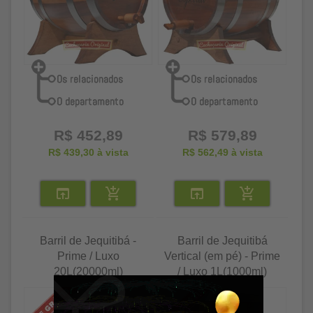
R$ 452,89
R$ 579,89
R$ 439,30
à vista
R$ 562,49
à vista
Barril de Jequitibá -
Barril de Jequitibá
Prime / Luxo
Vertical (em pé) - Prime
20L(20000ml)
/ Luxo 1L(1000ml)