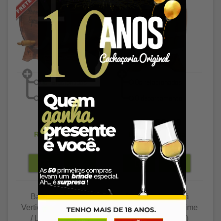
R$ 791,89
R$ 259,89
R$ 768,13
à vista
R$ 252,09
à vista
Barril de Jequitibá
Barril de Jequitibá
Vertical (em pé) - Prime
Vertical (em pé) - Prime
/ Luxo 2L(2000ml)
/ Luxo 3L(3000ml)