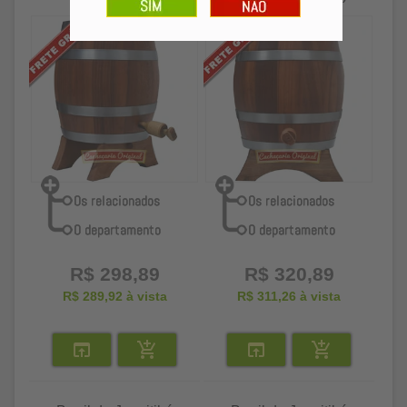
R$ 298,89
R$ 320,89
R$ 289,92
à vista
R$ 311,26
à vista