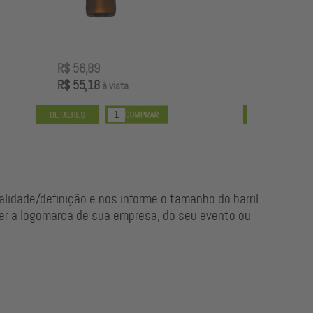
R$ 120,89
R
R$ 117,26
R
à vista
alidade/definição e nos informe o tamanho do barril
r a logomarca de sua empresa, do seu evento ou