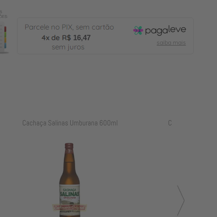
16,47
l
Cachaça Salinas Carvalho 700ml
Cachaça