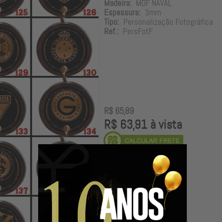
Madeira:
MDF NAVAL
Espessura:
3mm
Tipo:
Personalização Fotográfica
Ref.:
PersFotF
R$ 65,89
R$ 63,91 à vista
3% de desconto à vista.
Economize: R$ 1,98