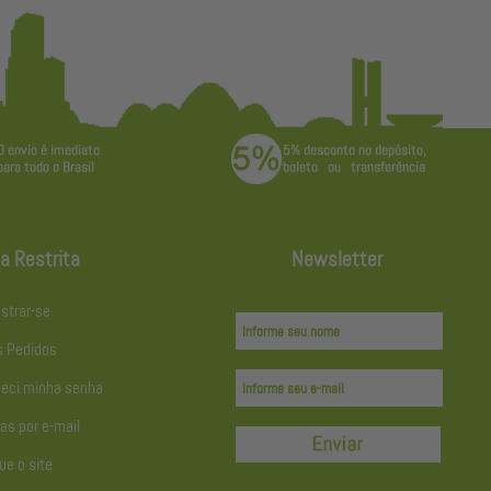
a Restrita
Newsletter
strar-se
 Pedidos
eci minha senha
as por e-mail
ue o site