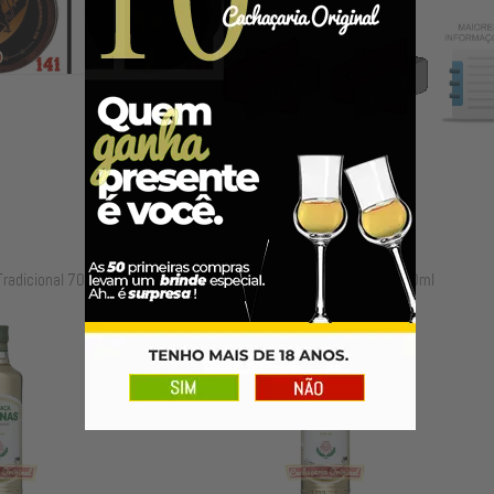
a Salinas Umburana 700ml
Cachaça Salinas Umburana 600m