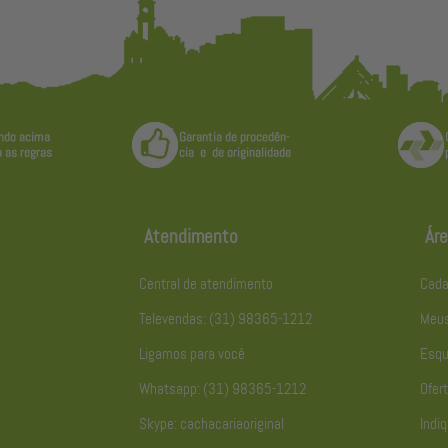
Atendimento
Áre
Central de atendimento
Cada
Televendas: (31) 98365-1212
Meus
Ligamos para você
Esqu
Whatsapp: (31) 98365-1212
Ofert
Skype: cachacariaoriginal
Indiq