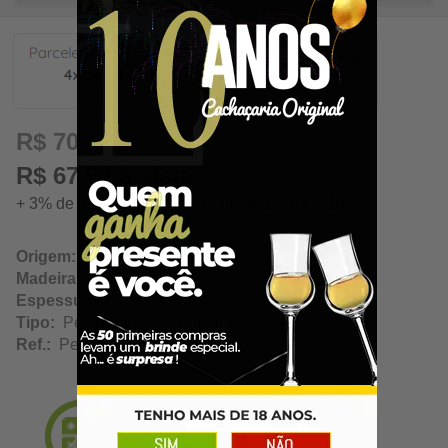
17,50
R$ 70,00
R$ 67,90 à vista
+ 3% de desconto à vista. Economize: R$ 2,10
Origem:
Belo Horizonte / Minas Gerais
Madeira:
MDF NAVAL
Espessura:
3mm
Tipo:
Personalização Fotográfica
Ref.:
PersFotP