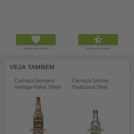
Indique este produto
Avalie esse produto
VEJA TAMBÉM
Cachaça Germana
Cachaça Salinas
C
Heritage Palha 700ml
Tradicional 50ml
Tr