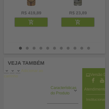
R$ 419,89
R$ 23,89
VEJA TAMBÉM
Adicionar ao
Versão De
carrinho
Características
Atendimento
do Produto
Institucionais