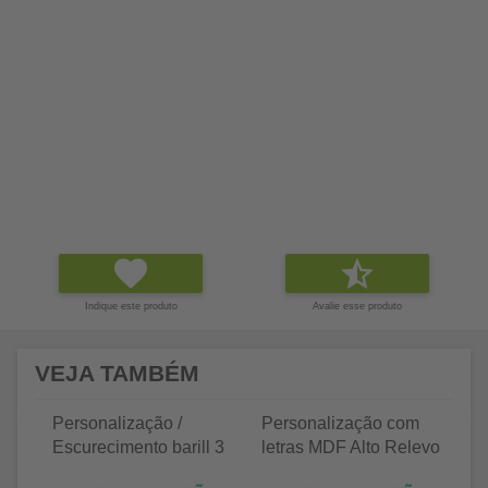
Indique este produto
Avalie esse produto
VEJA TAMBÉM
Personalização /
Personalização com
P
Escurecimento barill 3
letras MDF Alto Relevo
le
litros
25 letras 2cm
35