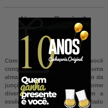
Nossos Barris &
Dornas
Com nossas Dornas e Barris, você
conquista algo inestimável – uma
alma para sua bebida, resultado da
junção da nossa enorme
diversidade de madeiras com a
essência e pureza do seu destilado