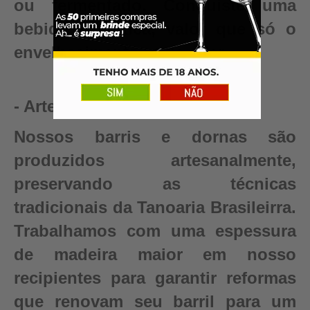
ou fermentado. Conquiste uma
bebida autêntica, valor que só o
envelhecimento pode criar.
- Artesanal
Nossos barris e dornas são
produzidos artesanalmente,
preservando as técnicas
tradicionais da Tanoaria Brasileirra.
Trabalhamos com uma espessura
de madeira maior em nosso
recipientes para garantir reformas
que renovam seu barril para um