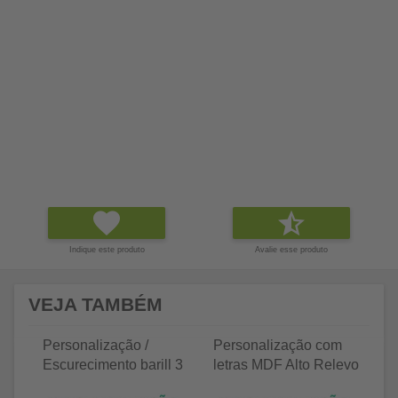
Indique este produto
Avalie esse produto
VEJA TAMBÉM
Personalização /
Personalização com
P
Escurecimento barill 3
letras MDF Alto Relevo
le
litros
25 letras 2cm
35