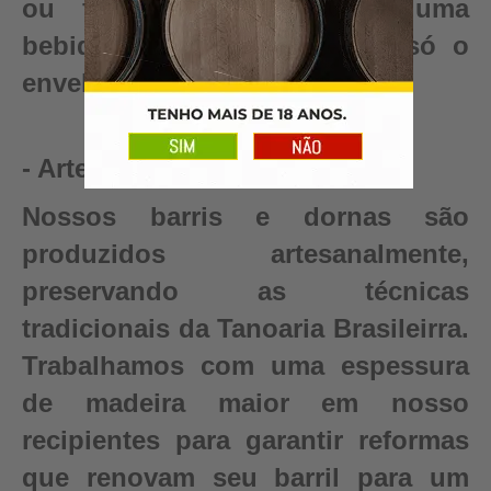
ou fermentado. Conquiste uma
bebida autêntica, valor que só o
envelhecimento pode criar.
- Artesanal
Nossos barris e dornas são
produzidos artesanalmente,
preservando as técnicas
tradicionais da Tanoaria Brasileirra.
Trabalhamos com uma espessura
de madeira maior em nosso
recipientes para garantir reformas
que renovam seu barril para um