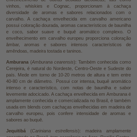
vinhos, whiskies e Cognac, proporcionam à cachaça
diversidade de aromas e sabores relacionados com o
carvalho. A cachaça envelhecida em carvalho americano
possui coloração dourada, aromas característicos de baunilha
e coco, sabor suave e buquê aromático complexo. O
envelhecimento em carvalho europeu proporciona coloração
âmbar, aromas e sabores intensos característicos de
amêndoas, madeira tostada e taninos.
Amburana
(
Amburana cearensis
): Também conhecida como
Cerejeira, é natural do Nordeste, Centro-Oeste e Sudeste do
país. Mede em torno de 10-20 metros de altura e tem entre
40-80 cm de diâmetro. Possui cor intensa, buquê aromático
intenso e característico, com notas de baunilha e sabor
levemente adocicado. A cachaça envelhecida em Amburana é
amplamente conhecida e comercializada no Brasil, é também
usada em blends com cachaças envelhecidas em madeira de
carvalho europeu, pois confere intensidade de aromas e
sabores ao buquê.
Jequitibá
(
Cariniana estrellensis
): madeira amplamente