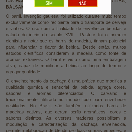
CACHAÇAS EM BARRIS DE CARVALHO, JEQUITIBÁ,
BÁLSAMO E UMBURANA
O barril, invenção gaulesa, foi utilizado durante muito tempo
exclusivamente como recipiente para o transporte de cerveja
e vinhos. O uso com a finalidade de envelhecer bebidas é
datada do início do século XVII. Pasteur foi o primeiro
cientista a notar que os barris de madeira, tinham potencial
para influenciar o flavor da bebida. Desde então, muitos
estudos científicos consideram a madeira como fonte de
aromas extraíveis. O barril é visto como uma embalagem
ativa, capaz de modificar a bebida ao longo do tempo e
agregar qualidade.
O envelhecimento da cachaça é uma prática que modifica a
qualidade química e sensorial da bebida, agrega cores,
sabores e aromas diferenciados. O carvalho é
tradicionalmente utilizado no mundo todo para envelhecer
destilados. No Brasil, são também utilizados barris de
madeiras nativas, que geram perfis aromáticos, cores e
sabores distintos. As diversas madeiras possibilitam a
modulação e caracterização da cachaça envelhecida,
permitem elaboração de blends de duas ou mais espécies, e