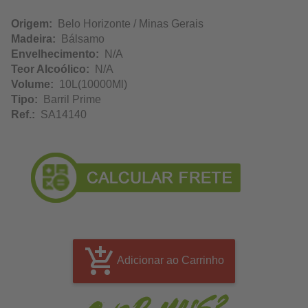
Origem:
Belo Horizonte / Minas Gerais
Madeira:
Bálsamo
Envelhecimento:
N/A
Teor Alcoólico:
N/A
Volume:
10L(10000Ml)
Tipo:
Barril Prime
Ref.:
SA14140
Adicionar ao Carrinho