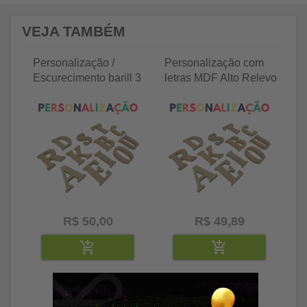
VEJA TAMBÉM
Personalização /
Personalização com
P
Escurecimento barill 3
letras MDF Alto Relevo
le
litros
25 letras 2cm
35
R$ 50,00
R$ 49,89