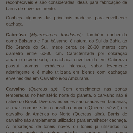
reconhecíveis e são consideradas ideais para fabricação de
barris de envelhecimento.
Conheça algumas das principais madeiras para envelhecer
cachaça
Cabreúva
(
Mycrocarpus frondosus
): Também conhecida
como Bálsamo e Pau-bálsamo, é natural do Sul da Bahia ao
Rio Grande do Sul, mede cerca de 20-30 metros com
diâmetro entre 60-90 cm. Caracterizada por coloração
amarelo esverdeado, a cachaça envelhecida em Cabreúva
possui aromas herbáceos intensos, sabor levemente
adstringente e é muito utilizada em blends com cachaças
envelhecidas em Carvalho e/ou Amburana.
Carvalho
(
Quercus sp
): Com crescimento nas zonas
temperadas no hemisfério norte do planeta, o carvalho não é
nativo do Brasil. Diversas espécies são usadas em tanoarias,
as mais comuns são o carvalho europeu (Quercus séssil) e o
carvalho da América do Norte (Quercus alba). Barris de
carvalho são amplamente utilizados para envelhecer cachaça.
A importação de toneis novos ou toneis já utilizados no
envelhecimento de outras bebidas alcoólicas, tais como