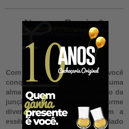
Nossos Barris &
Dornas
Com nossas Dornas e Barris, você
conquista algo inestimável – uma
alma para sua bebida, resultado da
junção da nossa enorme
diversidade de madeiras com a
essência e pureza do seu destilado