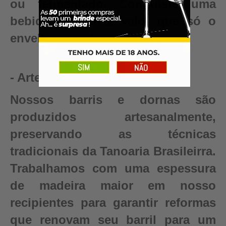
ou fermentado. Conquiste uma
bebida autêntica, valor que só o
envelhecimento pode criar.
- Artesanal
Nossos barris e dornas são
produzidos artesanalmente,
preservando as técnicas
tradicionais da Tanoaria Brasileirra.
Trabalhamos com uma espessura
de madeira maior em nosso
recipientes para garantir reformas
que renovam seu barril para um