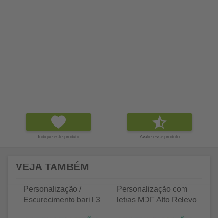
Indique este produto
Avalie esse produto
VEJA TAMBÉM
Personalização /
Personalização com
P
Escurecimento barill 3
letras MDF Alto Relevo
le
litros
25 letras 2cm
35