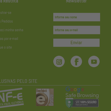
a Restrita
Newsletter
strar-se
 Pedidos
eci minha senha
as por e-mail
ue o site