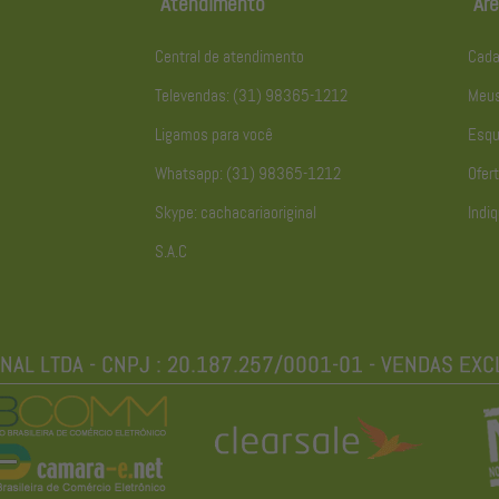
Atendimento
Áre
Central de atendimento
Cada
Televendas: (31) 98365-1212
Meus
Ligamos para você
Esqu
Whatsapp: (31) 98365-1212
Ofert
Skype: cachacariaoriginal
Indiq
S.A.C