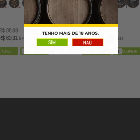
R$ 65,89
R$ 65,89
R$ 63,91
R$ 63,91
à vista
à vista