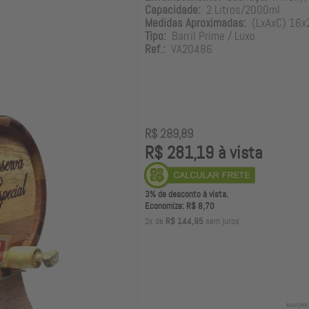
Capacidade:
2 Litros/2000ml
Medidas Aproximadas:
(LxAxC) 16x
Tipo:
Barril Prime / Luxo
Ref.:
VA20486
R$ 289,89
R$ 281,19 à vista
3% de desconto à vista.
Economize: R$ 8,70
2x de
R$ 144,95
sem juros