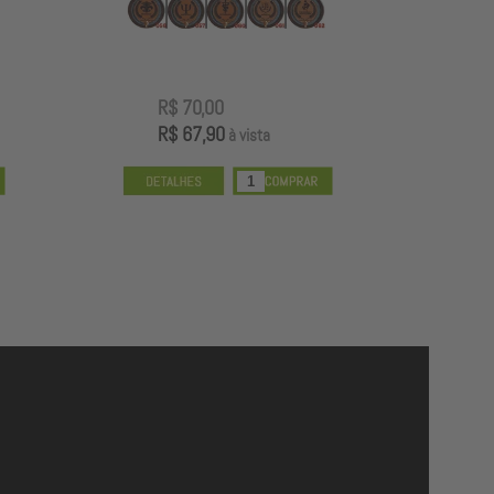
R$ 70,00
R
R$ 67,90
R
à vista