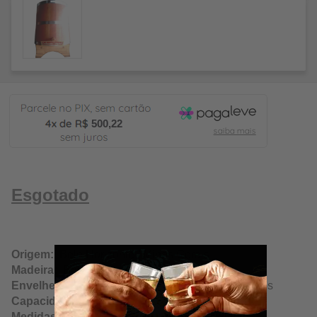
500,22
Esgotado
Origem:
Belo Horizonte / Minas Gerais
Madeira:
Bálsamo
Envelhecimento:
Cachaça, Whisky, Vinho e outros
Capacidade:
50 Litros/50000ml
Medidas Aproximadas:
(LxAxC) 40x53x44cm