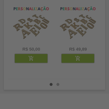
litros
25 letras 2cm
35
R$ 50,00
R$ 49,89