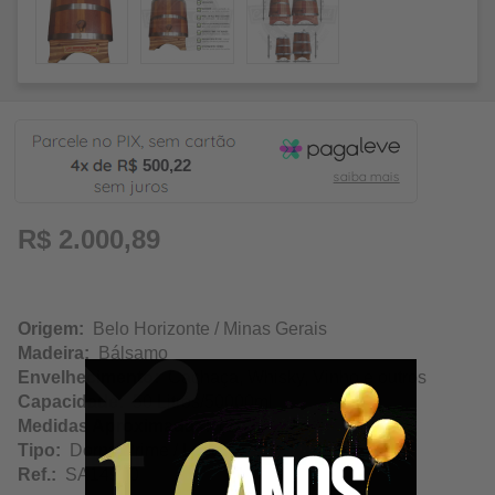
500,22
R$ 2.000,89
Origem:
Belo Horizonte / Minas Gerais
Madeira:
Bálsamo
Envelhecimento:
Cachaça, Whisky, Vinho e outros
Capacidade:
50 Litros/50000ml
Medidas Aproximadas:
(LxAxC) 40x53x44cm
Tipo:
Dorna Prime / Luxo
Ref.:
SA14920