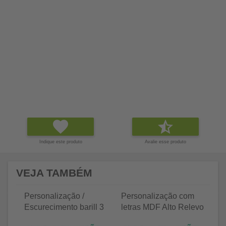
Indique este produto
Avalie esse produto
VEJA TAMBÉM
Personalização /
Personalização com
P
Escurecimento barill 3
letras MDF Alto Relevo
le
litros
25 letras 2cm
35