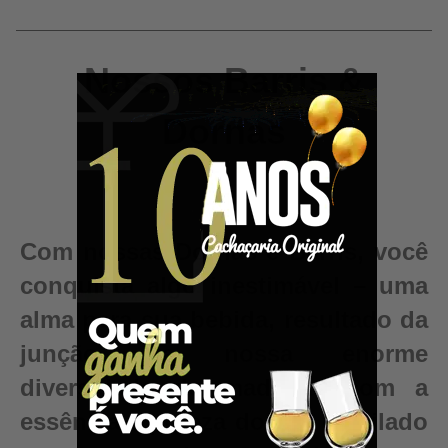
Nossos Barris &
Dornas
Com nossas Dornas e Barris, você
conquista algo inestimável – uma
alma para sua bebida, resultado da
junção da nossa enorme
diversidade de madeiras com a
essência e pureza do seu destilado