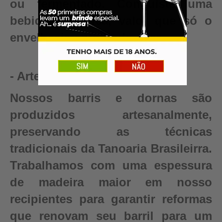
ou fermentado. Conquiste uma
bebida autêntica, valor que só o
envelhecimento pode criar.
- Artesanal
Nossos barris e dornas são
produzidos artesanalmente,
preservando as técnicas
tradicionais da Tanoaria Brasileirra.
Trabalhamos com uma espessura
de madeira maior em nosso
recipientes para garantir reformas
que renovam seu barril para um