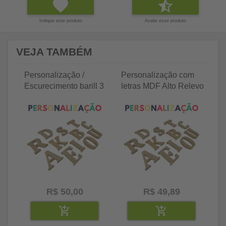
Indique este produto
Avalie esse produto
VEJA TAMBÉM
Personalização /
Personalização com
P
Escurecimento barill 3
letras MDF Alto Relevo
le
litros
25 letras 2cm
35
R$ 50,00
R$ 49,89