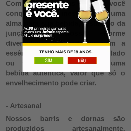
Com nossas Dornas e Barris, você
conquista algo inestimável – uma
alma para sua bebida, resultado da
junção da nossa enorme
diversidade de madeiras com a
essência e pureza do seu destilado
ou fermentado. Conquiste uma
bebida autêntica, valor que só o
envelhecimento pode criar.
- Artesanal
Nossos barris e dornas são
produzidos artesanalmente,