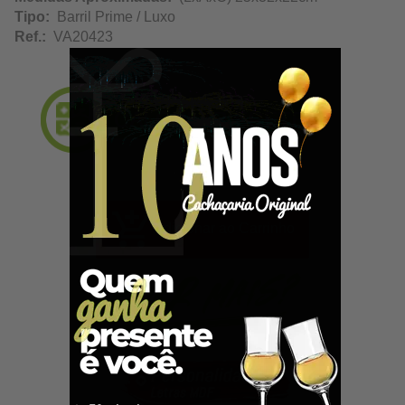
Tipo:
Barril Prime / Luxo
Ref.:
VA20423
Adicionar ao Carrinho