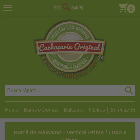
0
Home
Barris e Dornas
Bálsamo
6 Litros
Barril de Báls
Barril de Bálsamo - Vertical Prime / Luxo 6