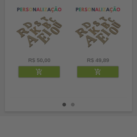
litros
25 letras 2cm
35
R$ 50,00
R$ 49,89