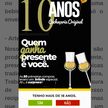
ou fermentado. Conquiste uma
bebida autêntica, valor que só o
envelhecimento pode criar.
- Artesanal
Nossos barris e dornas são
produzidos artesanalmente,
preservando as técnicas
tradicionais da Tanoaria Brasileirra.
Trabalhamos com uma espessura
de madeira maior em nosso
recipientes para garantir reformas
que renovam seu barril para um