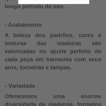
longo período de uso.
- Acabamento
A beleza dos padrões, cores e
texturas das madeiras são
valorizadas no ajuste perfeito de
cada peça em harmonia com seus
aros, torneiras e tampas.
- Variedade
Oferecemos uma enorme
diversidade de madeiras, formatos