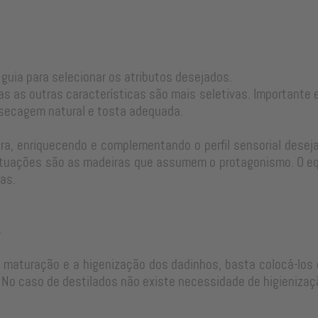
 guia para selecionar os atributos desejados.
as as outras características são mais seletivas. Important
 secagem natural e tosta adequada.
a, enriquecendo e complementando o perfil sensorial desejad
tuações são as madeiras que assumem o protagonismo. O equi
as.
s
e maturação e a higenização dos dadinhos, basta colocá-los 
No caso de destilados não existe necessidade de higienizaç