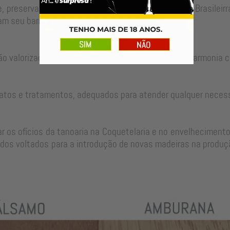
, preservando as técnicas tradicionais da Tanoaria Brasilei
m seu barril para um longo período de uso.
ão valorizadas no ajuste perfeito de cada peça em harmonia c
atos e tratamentos, adequados para atender qualquer neces
 os ofícios da tanoaria na Coquetelaria e no envelhecimento
dos voltados para a introdução de novas madeiras na produçã