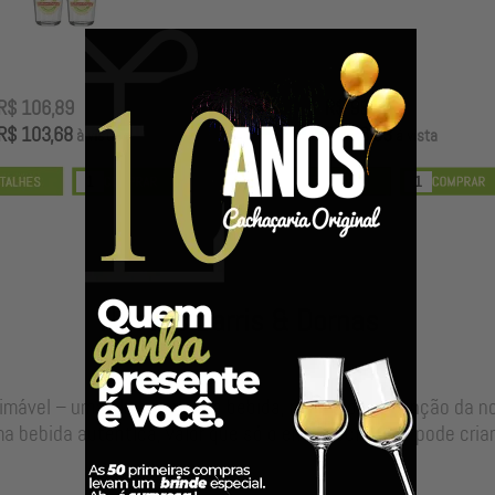
R$ 106,89
R$ 99,00
R$ 103,68
R$ 96,03
à vista
à vista
Nossos Barris & Dornas
timável – uma alma para sua bebida, resultado da junção da 
a bebida autêntica, valor que só o envelhecimento pode criar