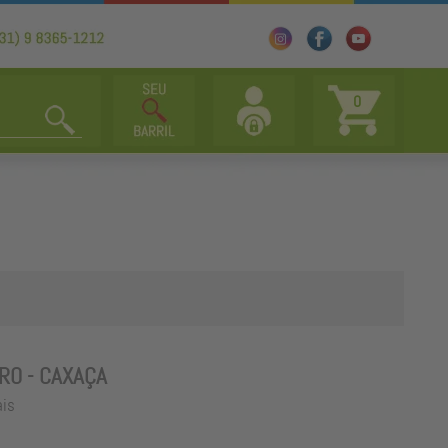
0
RO - CAXAÇA
ais