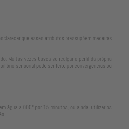
e esclarecer que esses atributos pressupõem madeiras
o. Muitas vezes busca-se realçar o perfil da própria
líbrio sensorial pode ser feito por convergências ou
em água a 80C° por 15 minutos, ou ainda, utilizar os
ão.