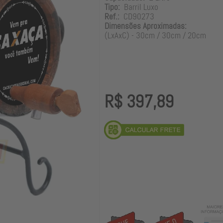
Tipo:
Barril Luxo
Ref.:
CD90273
Dimensões Aproximadas:
(LxAxC) - 30cm / 30cm / 20cm
R$ 397,89