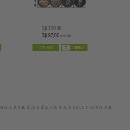
R$ 100,00
R
R$ 97,00
R
à vista
nossa enorme diversidade de madeiras com a essência
.