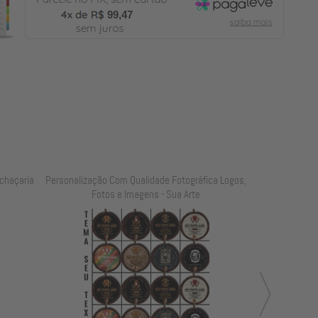
99,47
chaçaria
Personalização Com Qualidade Fotográfica Logos,
Personalização
Fotos e Imagens - Sua Arte
Foto