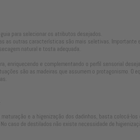
 guia para selecionar os atributos desejados.
as as outras características são mais seletivas. Important
 secagem natural e tosta adequada.
a, enriquecendo e complementando o perfil sensorial desejad
tuações são as madeiras que assumem o protagonismo. O equi
as.
s
e maturação e a higenização dos dadinhos, basta colocá-los 
No caso de destilados não existe necessidade de higienizaç