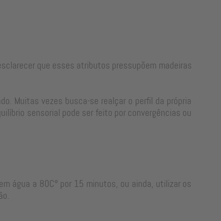
e esclarecer que esses atributos pressupõem madeiras
o. Muitas vezes busca-se realçar o perfil da própria
líbrio sensorial pode ser feito por convergências ou
em água a 80C° por 15 minutos, ou ainda, utilizar os
ão.