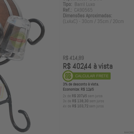
Tipo:
Barril Luxo
Ref.:
CA90565
Dimensões Aproximadas:
(LxAxC) - 30cm / 35cm / 20cm
R$ 414,89
R$ 402,44 à vista
3% de desconto à vista.
Economize: R$ 12,45
2x de
R$ 207,45
sem juros
3x de
R$ 138,30
sem juros
4x de
R$ 103,72
sem juros