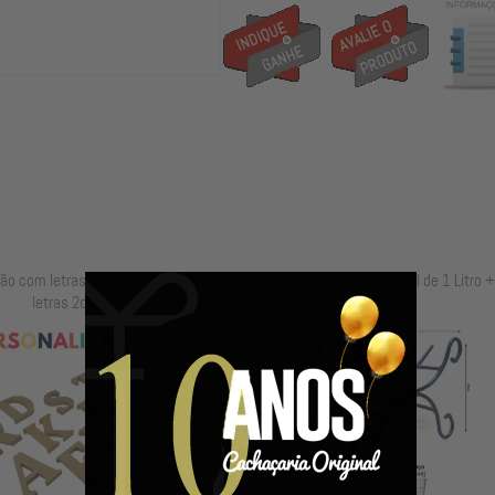
arril Horizontal de 1 Litro + 2 Copos
Kit com 10 Copos de Cachaça 45ml - Ca
45ml
Original