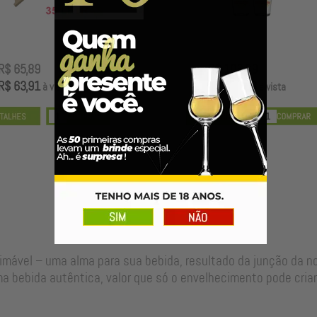
R$ 106,89
R$ 99,00
R$ 103,68
R$ 96,03
à vista
à vista
Nossos Barris & Dornas
timável – uma alma para sua bebida, resultado da junção da 
a bebida autêntica, valor que só o envelhecimento pode criar