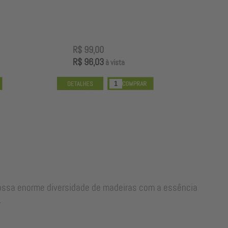
R$ 100,00
R
R$ 97,00
R
à vista
nossa enorme diversidade de madeiras com a essência
.