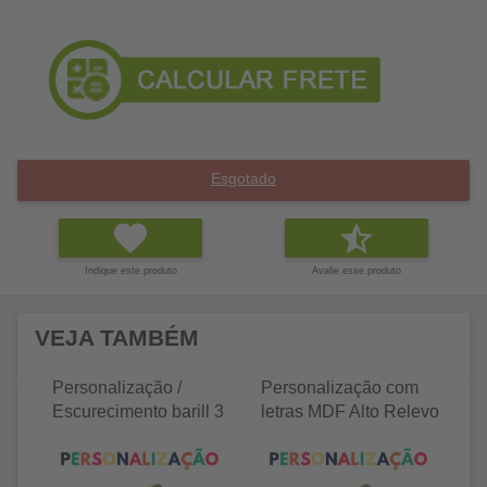
Esgotado
Indique este produto
Avalie esse produto
VEJA TAMBÉM
Personalização /
Personalização com
P
Escurecimento barill 3
letras MDF Alto Relevo
le
litros
25 letras 2cm
35