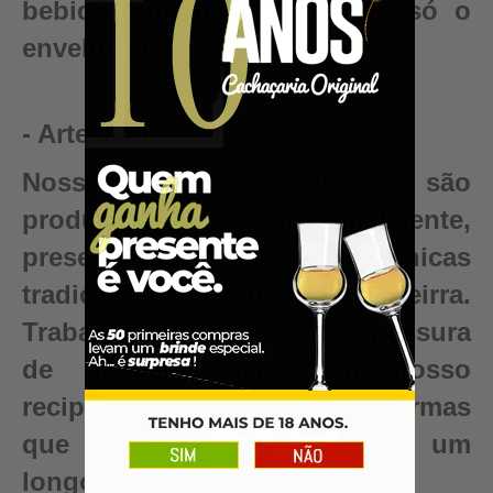
bebida autêntica, valor que só o
envelhecimento pode criar.
- Artesanal
Nossos barris e dornas são
produzidos artesanalmente,
preservando as técnicas
tradicionais da Tanoaria Brasileirra.
Trabalhamos com uma espessura
de madeira maior em nosso
recipientes para garantir reformas
que renovam seu barril para um
longo período de uso.