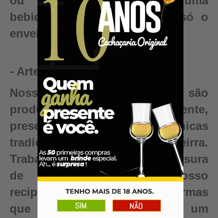
ou fermentado. Conquiste uma
bebida autêntica, valor que só o
envelhecimento pode criar.
- Artesanal
Nossos barris e dornas são
produzidos artesanalmente,
preservando as técnicas
tradicionais da Tanoaria Brasileirra.
Trabalhamos com uma espessura
de madeira maior em nosso
recipientes para garantir reformas
que renovam seu barril para um