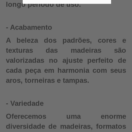
longo período de uso.
- Acabamento
A beleza dos padrões, cores e
texturas das madeiras são
valorizadas no ajuste perfeito de
cada peça em harmonia com seus
aros, torneiras e tampas.
- Variedade
Oferecemos uma enorme
diversidade de madeiras, formatos