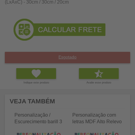
(LxAxC) - 30cm / 30cm / 20cm
Esgotado
Indique este produto
Avalie esse produto
VEJA TAMBÉM
Personalização /
Personalização com
P
Escurecimento barill 3
letras MDF Alto Relevo
le
litros
25 letras 2cm
35