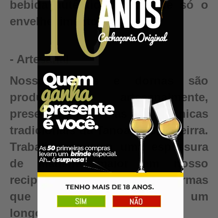
bebida autêntica, valor que só o
envelhecimento pode criar.
- Artesanal
Nossos barris e dornas são
produzidos artesanalmente,
preservando as técnicas
tradicionais da Tanoaria Brasileirra.
Trabalhamos com uma espessura
de madeira maior em nosso
recipientes para garantir reformas
que renovam seu barril para um
longo período de uso.