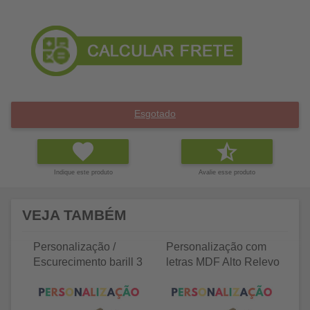
Esgotado
Indique este produto
Avalie esse produto
VEJA TAMBÉM
Personalização /
Personalização com
P
Escurecimento barill 3
letras MDF Alto Relevo
le
litros
25 letras 2cm
35