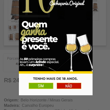
60,72
R$ 242,89
Origem:
Belo Horizonte / Minas Gerais
Madeira:
Carvalho Europeu