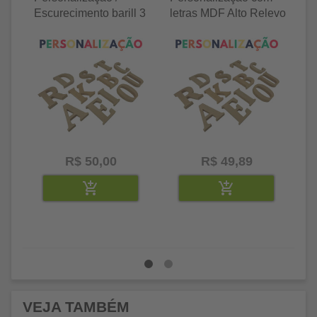
Escurecimento barill 3
letras MDF Alto Relevo
le
litros
25 letras 2cm
35
R$ 50,00
R$ 49,89
VEJA TAMBÉM