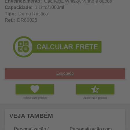
Envelhecimento:
Cachaça, Whisky, Vinho e outros
Capacidade:
1 Litro/1000ml
Tipo:
Dorna Rústica
Ref.:
DR80025
Esgotado
Indique este produto
Avalie esse produto
VEJA TAMBÉM
Personalização /
Personalização com
P