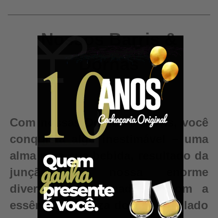
Nossos Barris &
Dornas
Com nossas Dornas e Barris, você
conquista algo inestimável – uma
alma para sua bebida, resultado da
junção da nossa enorme
diversidade de madeiras com a
essência e pureza do seu destilado