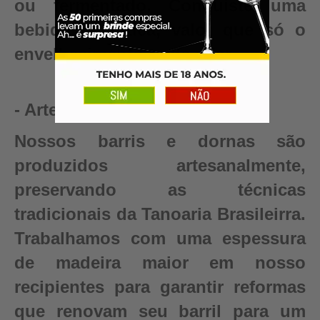
ou fermentado. Conquiste uma
bebida autêntica, valor que só o
envelhecimento pode criar.
- Artesanal
Nossos barris e dornas são
produzidos artesanalmente,
preservando as técnicas
tradicionais da Tanoaria Brasileirra.
Trabalhamos com uma espessura
de madeira maior em nosso
recipientes para garantir reformas
que renovam seu barril para um