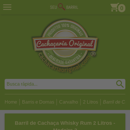
0
Home
Barris e Dornas
Carvalho
2 Litros
Barril de Ca
Barril de Cachaça Whisky Rum 2 Litros -