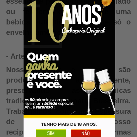
essência e pureza do seu destilado
ou fermentado. Conquiste uma
bebida autêntica, valor que só o
envelhecimento pode criar.
- Artesanal
Nossos barris e dornas são
produzidos artesanalmente,
preservando as técnicas
tradicionais da Tanoaria Brasileirra.
Trabalhamos com uma espessura
de madeira maior em nosso
recipientes para garantir reformas