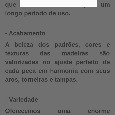
que renovam seu barril para um
longo período de uso.
- Acabamento
A beleza dos padrões, cores e
texturas das madeiras são
valorizadas no ajuste perfeito de
cada peça em harmonia com seus
aros, torneiras e tampas.
- Variedade
Oferecemos uma enorme