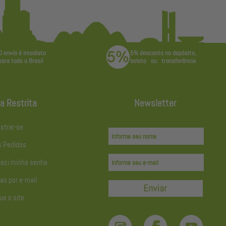
a Restrita
Newsletter
strar-se
 Pedidos
eci minha senha
as por e-mail
ue o site