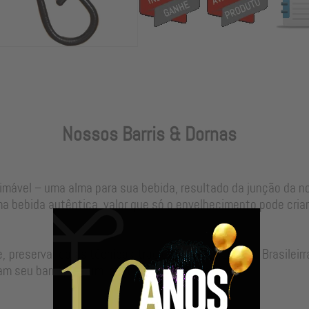
Nossos Barris & Dornas
timável – uma alma para sua bebida, resultado da junção da 
a bebida autêntica, valor que só o envelhecimento pode criar
, preservando as técnicas tradicionais da Tanoaria Brasilei
m seu barril para um longo período de uso.