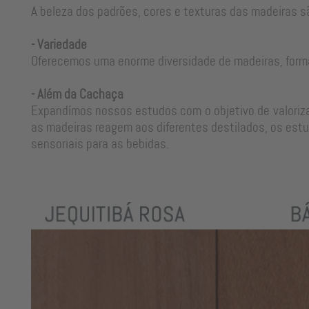
A beleza dos padrões, cores e texturas das madeiras s
- Variedade
Oferecemos uma enorme diversidade de madeiras, form
- Além da Cachaça
Expandímos nossos estudos com o objetivo de valorizar
as madeiras reagem aos diferentes destilados, os estu
sensoriais para as bebidas.