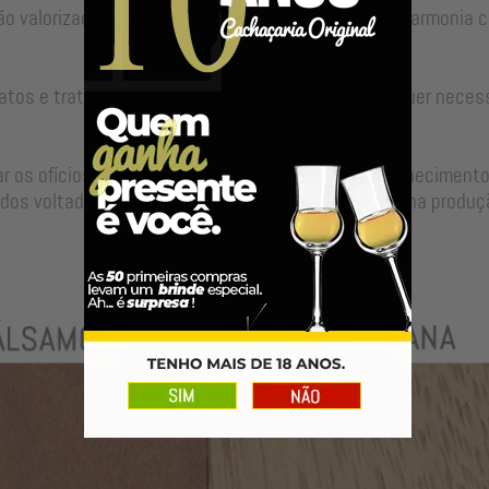
ão valorizadas no ajuste perfeito de cada peça em harmonia c
atos e tratamentos, adequados para atender qualquer neces
 os ofícios da tanoaria na Coquetelaria e no envelhecimento
dos voltados para a introdução de novas madeiras na produçã