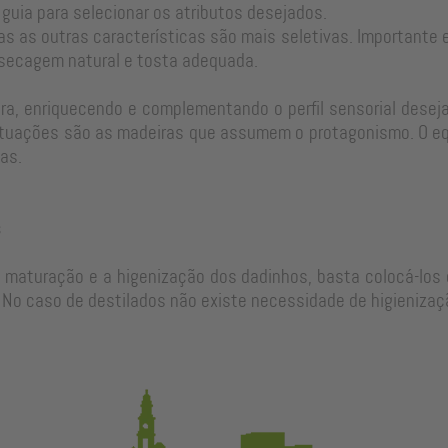
 guia para selecionar os atributos desejados.
as as outras características são mais seletivas. Important
 secagem natural e tosta adequada.
a, enriquecendo e complementando o perfil sensorial desejad
tuações são as madeiras que assumem o protagonismo. O equi
as.
s
e maturação e a higenização dos dadinhos, basta colocá-los 
No caso de destilados não existe necessidade de higienizaç