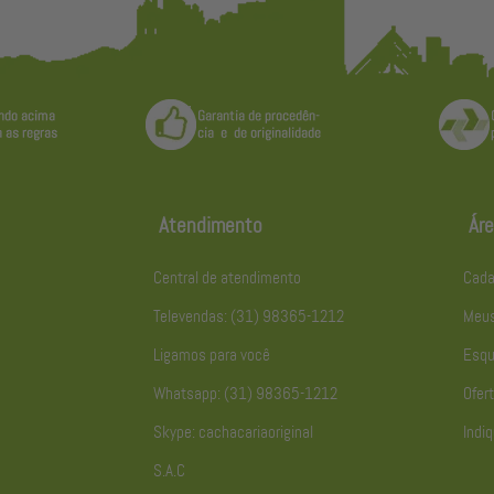
Atendimento
Áre
Central de atendimento
Cada
Televendas: (31) 98365-1212
Meus
Ligamos para você
Esqu
Whatsapp: (31) 98365-1212
Ofert
Skype: cachacariaoriginal
Indiq
S.A.C