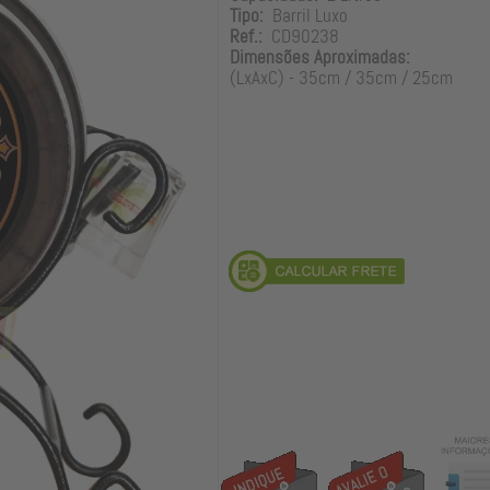
Tipo:
Barril Luxo
Ref.:
CD90238
Dimensões Aproximadas:
(LxAxC) - 35cm / 35cm / 25cm