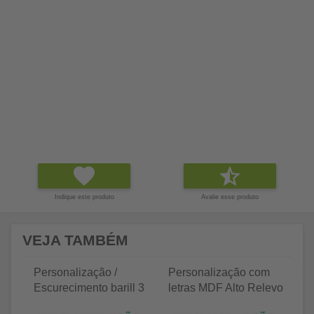
Indique este produto
Avalie esse produto
VEJA TAMBÉM
Personalização /
Personalização com
P
Escurecimento barill 3
letras MDF Alto Relevo
le
litros
25 letras 2cm
35