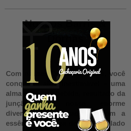
Nossos Barris &
Dornas
Com nossas Dornas e Barris, você
conquista algo inestimável – uma
alma para sua bebida, resultado da
junção da nossa enorme
diversidade de madeiras com a
essência e pureza do seu destilado