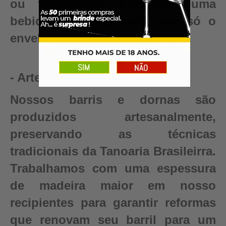
ou fermentado. Conquiste uma
bebida autêntica, valor que só o
envelhecimento pode criar.
- Artesanal
Nossos barris e dornas são
produzidos artesanalmente,
preservando as técnicas
tradicionais da Tanoaria Brasileirra.
Trabalhamos com uma espessura
de madeira maior em nosso
recipientes para garantir reformas
que renovam seu barril para um