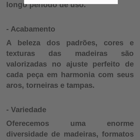
longo período de uso.
- Acabamento
A beleza dos padrões, cores e
texturas das madeiras são
valorizadas no ajuste perfeito de
cada peça em harmonia com seus
aros, torneiras e tampas.
- Variedade
Oferecemos uma enorme
diversidade de madeiras, formatos