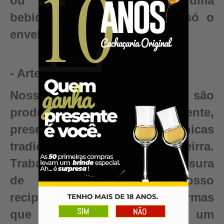
ou fermentado. Conquiste uma
bebida autêntica, valor que só o
envelhecimento pode criar.
- Artesanal
Nossos barris e dornas são
produzidos artesanalmente,
preservando as técnicas
tradicionais da Tanoaria Brasileirra.
Trabalhamos com uma espessura
de madeira maior em nosso
recipientes para garantir reformas
que renovam seu barril para um