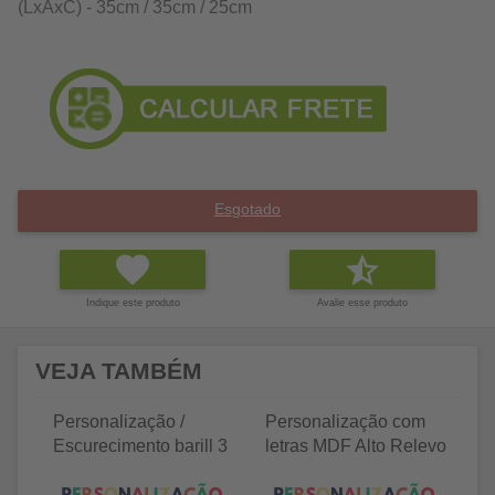
(LxAxC) - 35cm / 35cm / 25cm
Esgotado
Indique este produto
Avalie esse produto
VEJA TAMBÉM
Personalização /
Personalização com
P
Escurecimento barill 3
letras MDF Alto Relevo
le
litros
25 letras 2cm
35