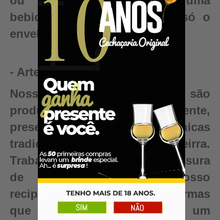
ou fermentado. Conquiste uma
bebida autêntica, valor que só o
envelhecimento pode criar.
- Artesanal
Nossos barris e dornas são
produzidos artesanalmente,
preservando as técnicas
tradicionais da Tanoaria Brasileirra.
Trabalhamos com uma espessura
de madeira maior em nosso
recipientes para garantir reformas
que renovam seu barril para um