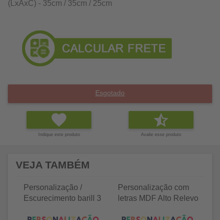
(LxAxC) - 35cm / 35cm / 25cm
Esgotado
Indique este produto
Avalie esse produto
VEJA TAMBÉM
Personalização /
Personalização com
P
Escurecimento barill 3
letras MDF Alto Relevo
le
litros
25 letras 2cm
35