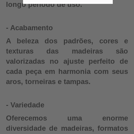
longo período de uso.
- Acabamento
A beleza dos padrões, cores e
texturas das madeiras são
valorizadas no ajuste perfeito de
cada peça em harmonia com seus
aros, torneiras e tampas.
- Variedade
Oferecemos uma enorme
diversidade de madeiras, formatos