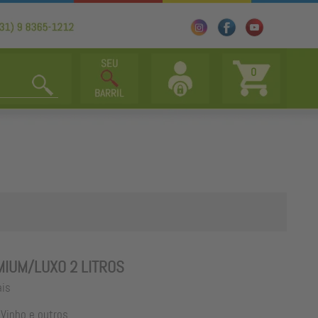
0
IUM/LUXO 2 LITROS
ais
Vinho e outros