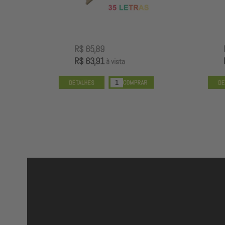
R$ 65,89
R$ 63,91
à vista