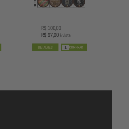
R$ 100,00
R
R$ 97,00
R
à vista