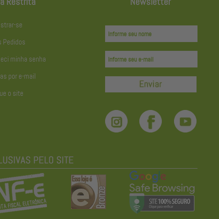
a Restrita
Newsletter
strar-se
 Pedidos
eci minha senha
as por e-mail
ue o site