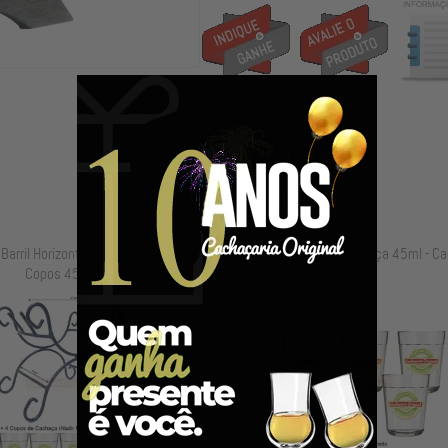
arril Horizontal de 2 a 3 Litros e 4
Kit com 10 Copos de Cachaça 45ml - Ca
Copos 45ml
Original