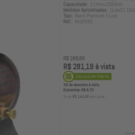
Capacidade:
2 Litros/2000ml
Medidas Aproximadas:
(LxAxC) 16x
Tipo:
Barril Premium / Luxo
Ref.:
VA20095
R$ 289,89
R$ 281,19 à vista
3% de desconto à vista.
Economize: R$ 8,70
2x de
R$ 144,95
sem juros