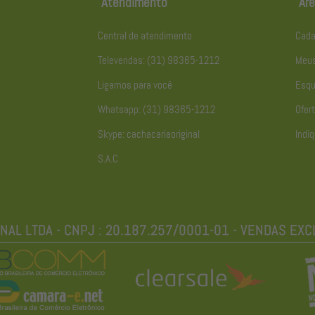
Atendimento
Áre
Central de atendimento
Cada
Televendas: (31) 98365-1212
Meus
Ligamos para você
Esqu
Whatsapp: (31) 98365-1212
Ofert
Skype: cachacariaoriginal
Indiq
S.A.C