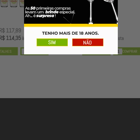
R$ 117,89
R$ 99,00
R$ 114,35
R$ 96,03
à vista
à vista