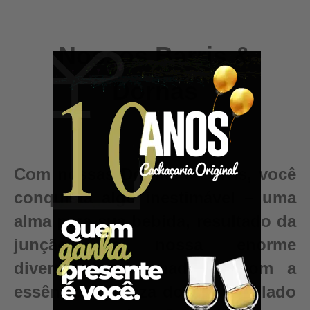
Nossos Barris &
Dornas
Com nossas Dornas e Barris, você
conquista algo inestimável – uma
alma para sua bebida, resultado da
junção da nossa enorme
diversidade de madeiras com a
essência e pureza do seu destilado