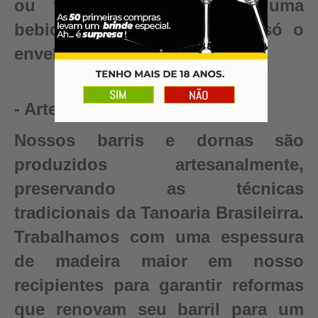
ou fermentado. Conquiste uma
bebida autêntica, valor que só o
envelhecimento pode criar.
- Artesanal
Nossos barris e dornas são
produzidos artesanalmente,
preservando as técnicas
tradicionais da Tanoaria Brasileirra.
Trabalhamos com uma espessura
de madeira maior em nosso
recipientes para garantir reformas
que renovam seu barril para um