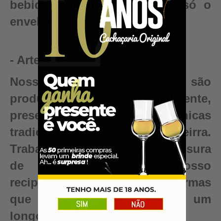
bebida autêntica, valor que só o
envelhecimento pode criar.
- Artesanal
Nossos barris e dornas são
produzidos artesanalmente,
preservando as técnicas
tradicionais da Tanoaria Brasileirra.
Trabalhamos com uma espessura
de madeira maior em nosso
recipientes para garantir reformas
que renovam seu barril para um
longo período de uso.