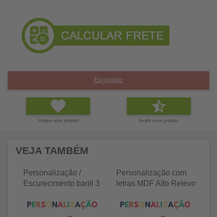
Esgotado
Indique este produto
Avalie esse produto
VEJA TAMBÉM
Personalização /
Personalização com
P
Escurecimento barill 3
letras MDF Alto Relevo
le
litros
25 letras 2cm
35