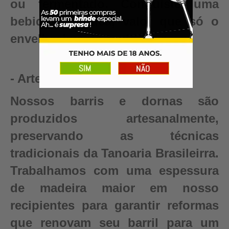
ou fermentado. Conquiste uma
bebida autêntica, valor que só o
envelhecimento pode criar.
- Artesanal
Nossos barris e dornas são
produzidos artesanalmente,
preservando as técnicas
tradicionais da Tanoaria Brasileirra.
Trabalhamos com uma espessura
de madeira maior em nosso
recipientes para garantir reformas
que renovam seu barril para um