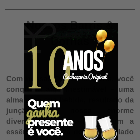
Nossos Barris &
Dornas
Com nossas Dornas e Barris, você
conquista algo inestimável – uma
alma para sua bebida, resultado da
junção da nossa enorme
diversidade de madeiras com a
essência e pureza do seu destilado