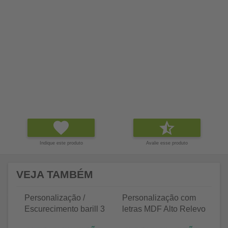
Indique este produto
Avalie esse produto
VEJA TAMBÉM
Personalização /
Personalização com
P
Escurecimento barill 3
letras MDF Alto Relevo
le
litros
25 letras 2cm
35