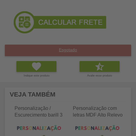
Esgotado
Indique este produto
Avalie esse produto
VEJA TAMBÉM
Personalização /
Personalização com
P
Escurecimento barill 3
letras MDF Alto Relevo
le
litros
25 letras 2cm
35