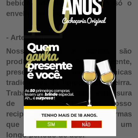
bebida autêntica, valor que só o
envelhecimento pode criar.
- Artesanal
Nossos barris e dornas são
produzidos artesanalmente,
preservando as técnicas
tradicionais da Tanoaria Brasileirra.
Trabalhamos com uma espessura
de madeira maior em nosso
recipientes para garantir reformas
que renovam seu barril para um
longo período de uso.