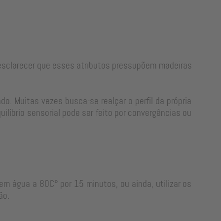
e esclarecer que esses atributos pressupõem madeiras
o. Muitas vezes busca-se realçar o perfil da própria
líbrio sensorial pode ser feito por convergências ou
em água a 80C° por 15 minutos, ou ainda, utilizar os
ão.