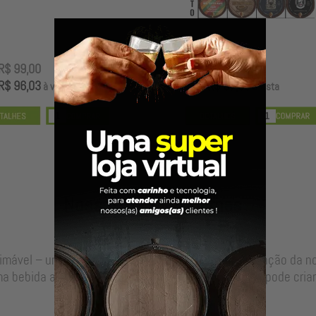
R$ 99,00
R$ 100,00
R$ 96,03
R$ 97,00
à vista
à vista
Nossos Barris & Dornas
timável – uma alma para sua bebida, resultado da junção da 
a bebida autêntica, valor que só o envelhecimento pode criar