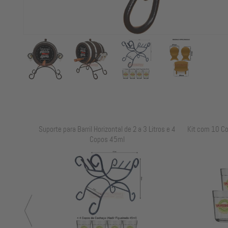
elevo 35
Suporte para Barril Horizontal de 2 a 3 Litros e 4
Kit com 10 C
Copos 45ml