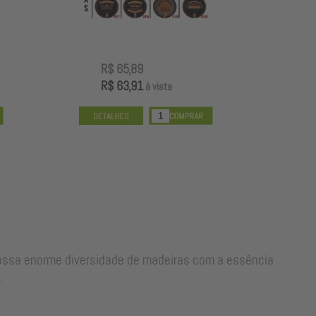
R$ 65,89
R
R$ 63,91
R
à vista
nossa enorme diversidade de madeiras com a essência
.