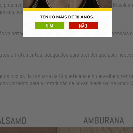
, preservando as técnicas tradicionais da Tanoaria Brasilei
m seu barril para um longo período de uso.
ão valorizadas no ajuste perfeito de cada peça em harmonia c
atos e tratamentos, adequados para atender qualquer neces
 os ofícios da tanoaria na Coquetelaria e no envelhecimento
dos voltados para a introdução de novas madeiras na produçã