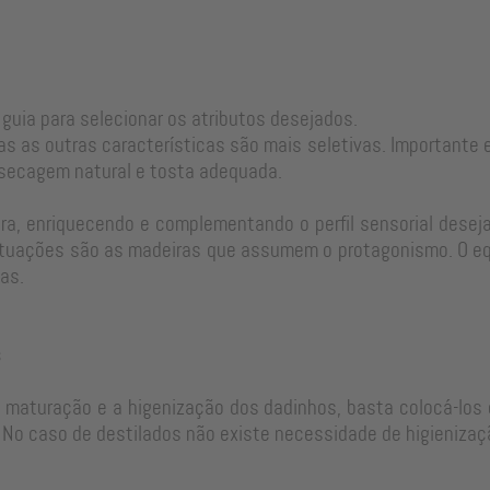
 guia para selecionar os atributos desejados.
as as outras características são mais seletivas. Important
 secagem natural e tosta adequada.
a, enriquecendo e complementando o perfil sensorial desejad
tuações são as madeiras que assumem o protagonismo. O equi
as.
s
e maturação e a higenização dos dadinhos, basta colocá-los 
No caso de destilados não existe necessidade de higienizaç