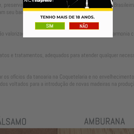
, preservando as técnicas tradicionais da Tanoaria Brasilei
m seu barril para um longo período de uso.
ão valorizadas no ajuste perfeito de cada peça em harmonia c
atos e tratamentos, adequados para atender qualquer neces
 os ofícios da tanoaria na Coquetelaria e no envelhecimento
dos voltados para a introdução de novas madeiras na produçã