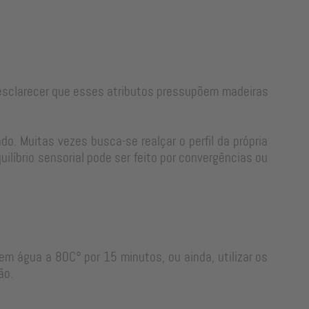
e esclarecer que esses atributos pressupõem madeiras
o. Muitas vezes busca-se realçar o perfil da própria
líbrio sensorial pode ser feito por convergências ou
em água a 80C° por 15 minutos, ou ainda, utilizar os
ão.