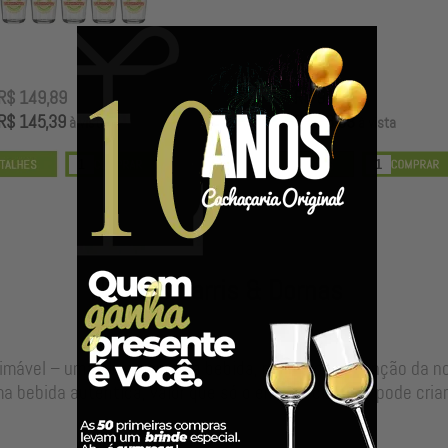
R$ 149,89
R$ 99,00
R$ 145,39
R$ 96,03
à vista
à vista
Nossos Barris & Dornas
timável – uma alma para sua bebida, resultado da junção da 
a bebida autêntica, valor que só o envelhecimento pode criar