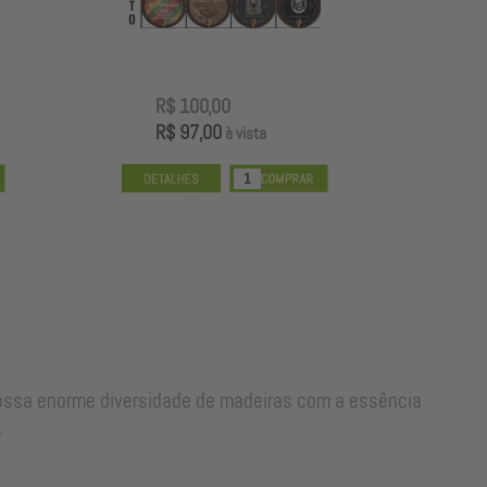
R$ 100,00
R
R$ 97,00
R
à vista
nossa enorme diversidade de madeiras com a essência
.