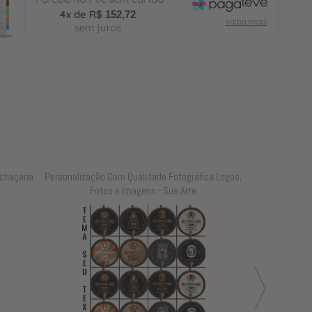
152,72
chaçaria
Personalização Com Qualidade Fotográfica Logos,
Personalização
Fotos e Imagens - Sua Arte
Foto