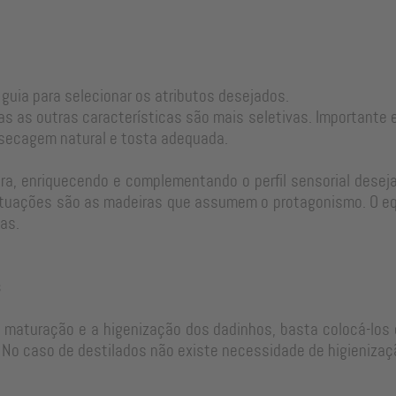
 guia para selecionar os atributos desejados.
as as outras características são mais seletivas. Important
 secagem natural e tosta adequada.
a, enriquecendo e complementando o perfil sensorial desejad
tuações são as madeiras que assumem o protagonismo. O equi
as.
s
e maturação e a higenização dos dadinhos, basta colocá-los 
No caso de destilados não existe necessidade de higienizaç