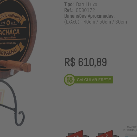
Tipo:
Barril Luxo
Ref.:
CD90172
Dimensões Aproximadas:
(LxAxC) - 40cm / 50cm / 30cm
R$ 610,89