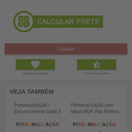
Esgotado
Indique este produto
Avalie esse produto
VEJA TAMBÉM
Personalização /
Personalização com
P
Escurecimento barill 3
letras MDF Alto Relevo
le
litros
25 letras 2cm
35