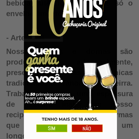
bebida autêntica, valor que só o
envelhecimento pode criar.
- Artesanal
Nossos barris e dornas são
produzidos artesanalmente,
preservando as técnicas
tradicionais da Tanoaria Brasileirra.
Trabalhamos com uma espessura
de madeira maior em nosso
recipientes para garantir reformas
que renovam seu barril para um
longo período de uso.