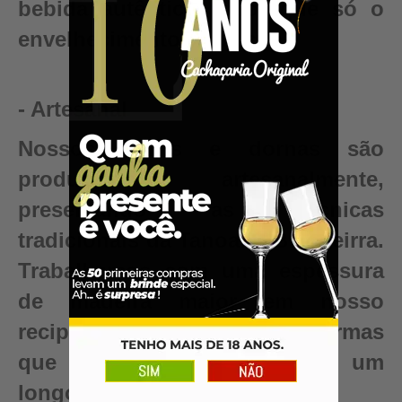
bebida autêntica, valor que só o
envelhecimento pode criar.
- Artesanal
Nossos barris e dornas são
produzidos artesanalmente,
preservando as técnicas
tradicionais da Tanoaria Brasileirra.
Trabalhamos com uma espessura
de madeira maior em nosso
recipientes para garantir reformas
que renovam seu barril para um
longo período de uso.