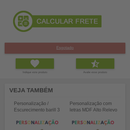
Esgotado
Indique este produto
Avalie esse produto
VEJA TAMBÉM
Personalização /
Personalização com
P
Escurecimento barill 3
letras MDF Alto Relevo
le
litros
25 letras 2cm
35