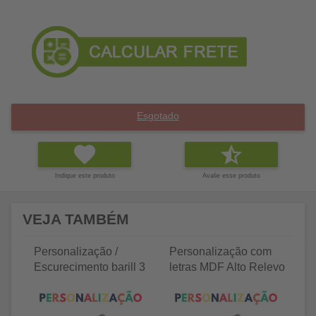
Esgotado
Indique este produto
Avalie esse produto
VEJA TAMBÉM
Personalização /
Personalização com
P
Escurecimento barill 3
letras MDF Alto Relevo
le
litros
25 letras 2cm
35