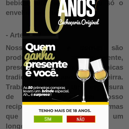
bebida autêntica, valor que só o
envelhecimento pode criar.
- Artesanal
Nossos barris e dornas são
produzidos artesanalmente,
preservando as técnicas
tradicionais da Tanoaria Brasileirra.
Trabalhamos com uma espessura
de madeira maior em nosso
recipientes para garantir reformas
que renovam seu barril para um
longo período de uso.