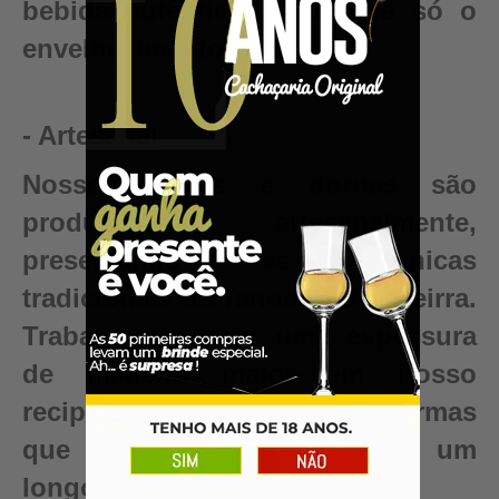
bebida autêntica, valor que só o
envelhecimento pode criar.
- Artesanal
Nossos barris e dornas são
produzidos artesanalmente,
preservando as técnicas
tradicionais da Tanoaria Brasileirra.
Trabalhamos com uma espessura
de madeira maior em nosso
recipientes para garantir reformas
que renovam seu barril para um
longo período de uso.