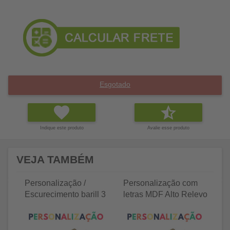
Esgotado
Indique este produto
Avalie esse produto
VEJA TAMBÉM
Personalização /
Personalização com
P
Escurecimento barill 3
letras MDF Alto Relevo
le
litros
25 letras 2cm
35