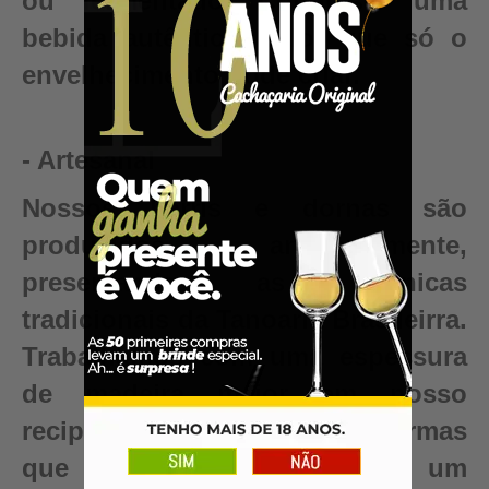
ou fermentado. Conquiste uma
bebida autêntica, valor que só o
envelhecimento pode criar.
- Artesanal
Nossos barris e dornas são
produzidos artesanalmente,
preservando as técnicas
tradicionais da Tanoaria Brasileirra.
Trabalhamos com uma espessura
de madeira maior em nosso
recipientes para garantir reformas
que renovam seu barril para um