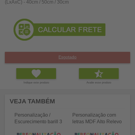
(LxAxC) - 40cm / 50cm / 30cm
Esgotado
Indique este produto
Avalie esse produto
VEJA TAMBÉM
Personalização /
Personalização com
P
Escurecimento barill 3
letras MDF Alto Relevo
le
litros
25 letras 2cm
35