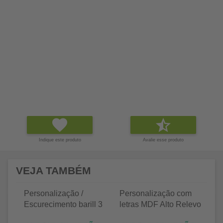
Indique este produto
Avalie esse produto
VEJA TAMBÉM
Personalização /
Personalização com
P
Escurecimento barill 3
letras MDF Alto Relevo
le
litros
25 letras 2cm
35