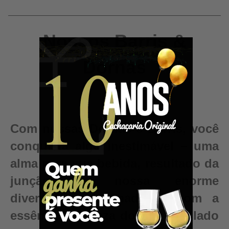
Nossos Barris &
Dornas
Com nossas Dornas e Barris, você
conquista algo inestimável – uma
alma para sua bebida, resultado da
junção da nossa enorme
diversidade de madeiras com a
essência e pureza do seu destilado