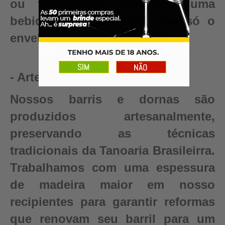
ou fermentado. Conquiste uma
bebida autêntica, valor que só o
envelhecimento pode criar.
- Artesanal
Nossos barris e dornas são
produzidos artesanalmente,
preservando as técnicas
tradicionais da Tanoaria Brasileirra.
Trabalhamos com uma espessura
de madeira maior em nosso
recipientes para garantir reformas
que renovam seu barril para um