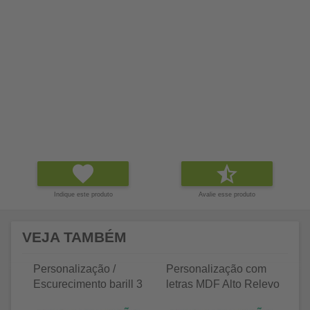
Indique este produto
Avalie esse produto
VEJA TAMBÉM
Personalização /
Personalização com
P
Escurecimento barill 3
letras MDF Alto Relevo
le
litros
25 letras 2cm
35