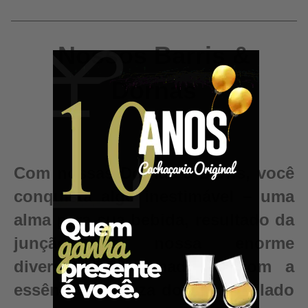
Nossos Barris &
Dornas
Com nossas Dornas e Barris, você
conquista algo inestimável – uma
alma para sua bebida, resultado da
junção da nossa enorme
diversidade de madeiras com a
essência e pureza do seu destilado