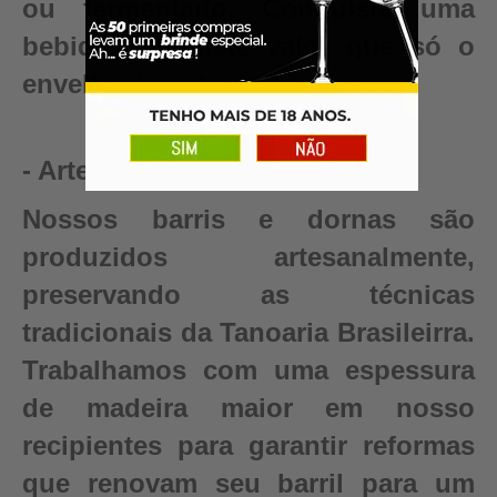
ou fermentado. Conquiste uma
bebida autêntica, valor que só o
envelhecimento pode criar.
- Artesanal
Nossos barris e dornas são
produzidos artesanalmente,
preservando as técnicas
tradicionais da Tanoaria Brasileirra.
Trabalhamos com uma espessura
de madeira maior em nosso
recipientes para garantir reformas
que renovam seu barril para um