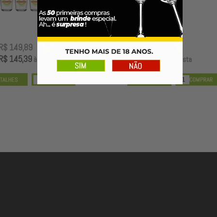
R$ 149,89
R$ 99,00
R$ 145,39
R$ 96,03
à vista
à vista