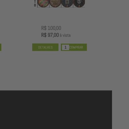
R$ 100,00
R
R$ 97,00
R
à vista