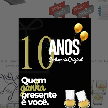
arril Horizontal de 5 a 6 Litros + 6
Kit com 10 Copos de Cachaça 45ml - Ca
Copos 45ml
Original