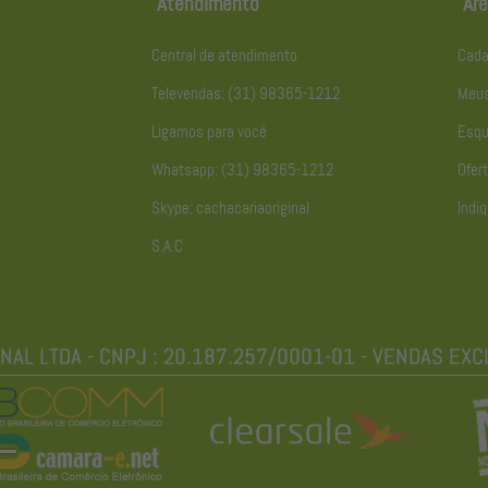
Atendimento
Áre
Central de atendimento
Cada
Televendas: (31) 98365-1212
Meus
Ligamos para você
Esqu
Whatsapp: (31) 98365-1212
Ofert
Skype: cachacariaoriginal
Indiq
S.A.C