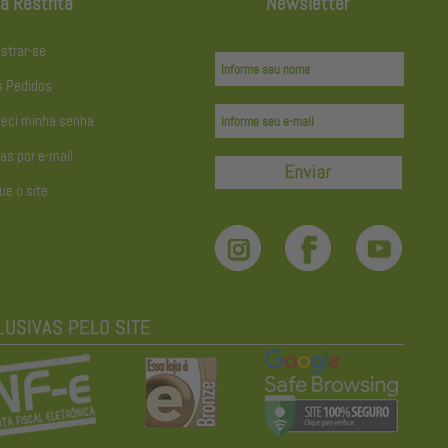
a Restrita
Newsletter
strar-se
 Pedidos
eci minha senha
as por e-mail
ue o site