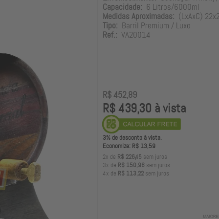
Capacidade:
6 Litros/6000ml
Medidas Aproximadas:
(LxAxC) 22x
Tipo:
Barril Premium / Luxo
Ref.:
VA20014
R$ 452,89
R$ 439,30 à vista
3% de desconto à vista.
Economize: R$ 13,59
2x de
R$ 226,45
sem juros
3x de
R$ 150,96
sem juros
4x de
R$ 113,22
sem juros