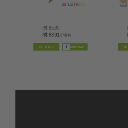
R$ 65,89
R$ 63,91
à vista