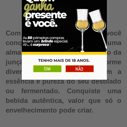
Com nossas Dornas e Barris, você
conquista algo inestimável – uma
alma para sua bebida, resultado da
junção da nossa enorme
diversidade de madeiras com a
essência e pureza do seu destilado
ou fermentado. Conquiste uma
bebida autêntica, valor que só o
envelhecimento pode criar.