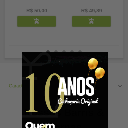
R$ 50,00
R$ 49,89
Características do Produto
Nossos Barris &
Dornas