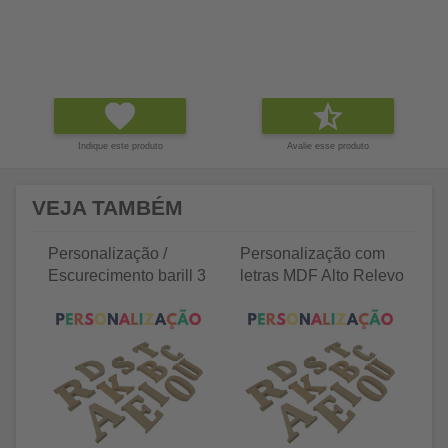
Indique este produto
Avalie esse produto
VEJA TAMBÉM
Personalização /
Personalização com
P
Escurecimento barill 3
letras MDF Alto Relevo
le
litros
25 letras 2cm
35