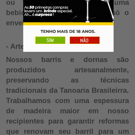
ou fermentado. Conquiste uma
bebida autêntica, valor que só o
envelhecimento pode criar.
- Artesanal
Nossos barris e dornas são
produzidos artesanalmente,
preservando as técnicas
tradicionais da Tanoaria Brasileirra.
Trabalhamos com uma espessura
de madeira maior em nosso
recipientes para garantir reformas
que renovam seu barril para um