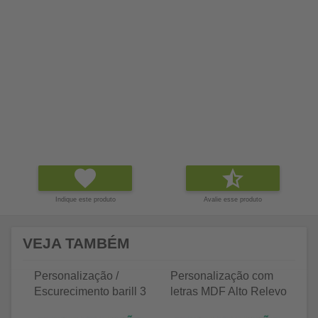
Indique este produto
Avalie esse produto
VEJA TAMBÉM
Personalização /
Personalização com
P
Escurecimento barill 3
letras MDF Alto Relevo
le
litros
25 letras 2cm
35