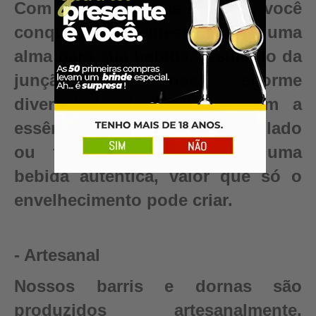
Com nossas Dornas e Barris, você
conquista algo inestimável – uma
alma para sua bebida, resultado da
junção da nossa enorme
diversidade de madeiras com a
essência e pureza do seu destilado
ou fermentado. Conquiste uma
bebida autêntica, valor que só o
envelhecimento pode criar.
- Artesanal
Nossos barris e dornas são
produzidos artesanalmente,