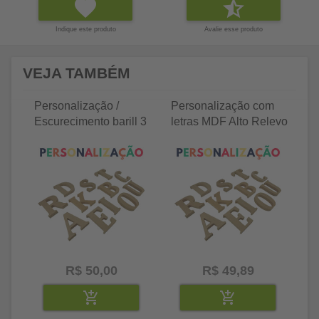
Indique este produto
Avalie esse produto
VEJA TAMBÉM
Personalização /
Personalização com
P
Escurecimento barill 3
letras MDF Alto Relevo
le
litros
25 letras 2cm
35
R$ 50,00
R$ 49,89