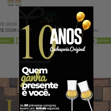
R$ 106,89
R$ 99,00
R$ 103,68
R$ 96,03
à vista
à vista