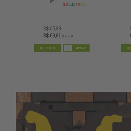
R$ 65,89
R$ 63,91
à vista