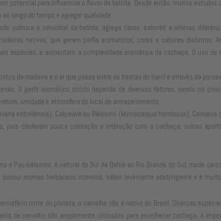
nham potencial para influenciar o flavor da bebida. Desde então, muitos estudo
a ao longo do tempo e agregar qualidade.
de química e sensorial da bebida, agrega cores, sabores e aromas diferenci
 madeiras nativas, que geram perfis aromáticos, cores e sabores distintos. 
ais espécies, e aumentam a complexidade aromática da cachaça. O uso de m
stos da madeira e o ar que passa entre as frestas do barril e através da poro
so. O perfil aromático obtido depende de diversos fatores, sendo os princi
eratura, umidade e atmosfera do local de armazenamento.
niana estrellensis), Cabreúva ou Bálsamo (Mycrocarpus frondosus), Cerejeir
o, pois conferem pouca coloração e interação com a cachaça, outras apor
 e Pau-bálsamo, é natural do Sul da Bahia ao Rio Grande do Sul, mede cerc
 possui aromas herbáceos intensos, sabor levemente adstringente e é muit
misfério norte do planeta, o carvalho não é nativo do Brasil. Diversas espéc
Barris de carvalho são amplamente utilizados para envelhecer cachaça. A impo