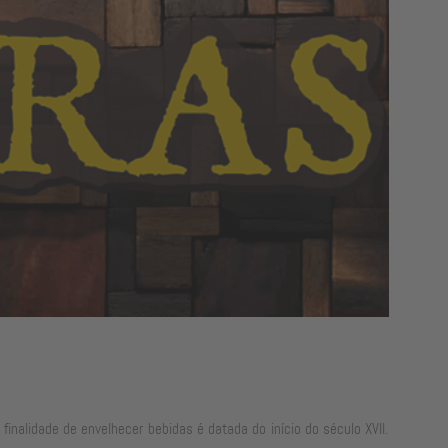
finalidade de envelhecer bebidas é datada do início do século XVII.