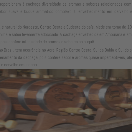
 proporcionam à cachaça diversidade de aromas e sabores relacionados com
 sabor suave e buquê aromático complexo. O envelhecimento em carvalho 
 é natural do Nordeste, Centro-Oeste e Sudeste do país. Mede em torno de 1
aunilha e sabor levemente adocicado. A cachaça envelhecida em Amburana é a
pois confere intensidade de aromas e sabores ao buquê.
 Brasil, tem ocorrência no Acre, Região Centro-Oeste, Sul da Bahia e Sul do 
enamento da cachaça, pois confere sabor e aromas quase imperceptíveis, além 
o carvalho americano.