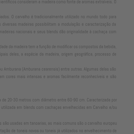
s científicos consideram a madeira como fonte de aromas extraíveis. O
ados. O carvalho é tradicionalmente utilizado no mundo todo para
As diversas madeiras possibilitam a modulação e caracterização da
adeiras nacionais e seus blends dão originalidade à cachaça com
sidade da madeira tem a função de modificar os compostos da bebida,
pais deles, a espécie da madeira, origem geográfica, processo de
a ou Amburana (Amburana cearensis) entre outras. Algumas delas são
tam cores mais intensas e aromas facilmente reconhecíveis e são
a de 20-30 metros com diâmetro entre 60-90 cm. Caracterizada por
o utilizada em blends com cachaças envelhecidas em Carvalho e/ou
ies são usadas em tanoarias, as mais comuns são o carvalho europeu
rtação de toneis novos ou toneis já utilizados no envelhecimento de