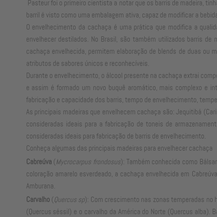
Pasteur foi o primeiro cientista a notar que os barris de madeira, ti
barril é visto como uma embalagem ativa, capaz de modificar a bebid
O envelhecimento da cachaça é uma prática que modifica a qualida
envelhecer destilados. No Brasil, são também utilizados barris de
cachaça envelhecida, permitem elaboração de blends de duas ou m
atributos de sabores únicos e reconhecíveis.
Durante o envelhecimento, o álcool presente na cachaça extrai compo
e assim é formado um novo buquê aromático, mais complexo e inten
fabricação e capacidade dos barris, tempo de envelhecimento, temp
As principais madeiras que envelhecem cachaça são: Jequitibá (Cari
consideradas ideais para a fabricação de toneis de armazenament
consideradas ideais para fabricação de barris de envelhecimento.
Conheça algumas das principais madeiras para envelhecer cachaça
Cabreúva
(
Mycrocarpus frondosus
): Também conhecida como Bálsamo
coloração amarelo esverdeado, a cachaça envelhecida em Cabreúva
Amburana.
Carvalho
(
Quercus sp
): Com crescimento nas zonas temperadas no he
(Quercus séssil) e o carvalho da América do Norte (Quercus alba). 