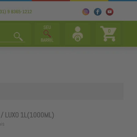
0
 / LUXO 1L(1000ML)
ais