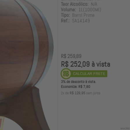
Teor Alcoólico:
N/A
Volume:
1L(1000Ml)
Tipo:
Barril Prime
Ref.:
SA14149
R$ 259,89
R$ 252,09 à vista
3% de desconto à vista.
Economize: R$ 7,80
2x de
R$ 129,95
sem juros