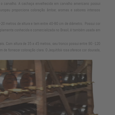
 o carvalho. A cachaça envelhecida em carvalho americano possui
europeu proporciona coloração âmbar, aromas e sabores intensos
0-20 metros de altura e tem entre 40-80 cm de diâmetro. Possui cor
mplamente conhecida e comercializada no Brasil, é também usada em
país. Com altura de 35 a 45 metros, seu tronco possui entre 90 -120
de fornecer coloração clara. O Jequitibá rosa oferece cor dourada,