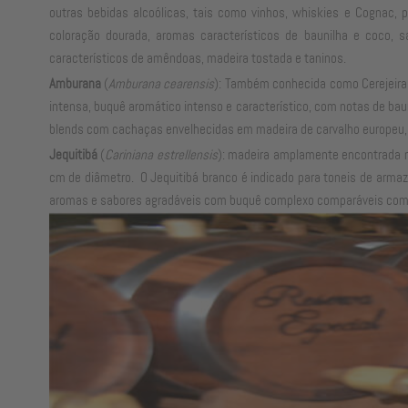
outras bebidas alcoólicas, tais como vinhos, whiskies e Cognac,
coloração dourada, aromas característicos de baunilha e coco,
característicos de amêndoas, madeira tostada e taninos.
Amburana
(
Amburana cearensis
): Também conhecida como Cerejeira,
intensa, buquê aromático intenso e característico, com notas de b
blends com cachaças envelhecidas em madeira de carvalho europeu, 
Jequitibá
(
Cariniana estrellensis
): madeira amplamente encontrada no
cm de diâmetro. O Jequitibá branco é indicado para toneis de armaz
aromas e sabores agradáveis com buquê complexo comparáveis com 