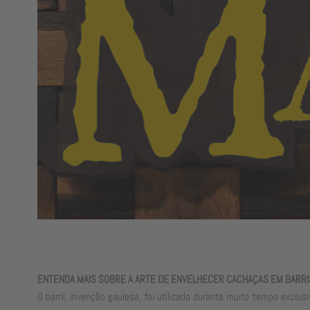
ENTENDA MAIS SOBRE A ARTE DE ENVELHECER CACHAÇAS EM BARRIS
O barril, invenção gaulesa, foi utilizado durante muito tempo exclu