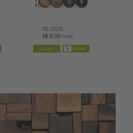
R$ 100,00
R
R$ 97,00
R
à vista