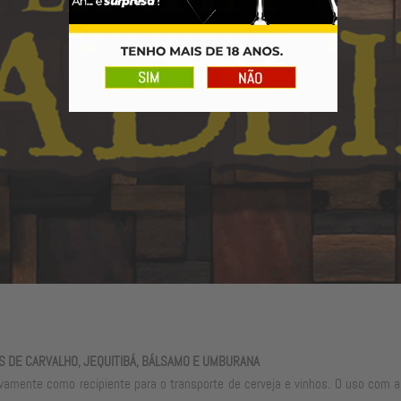
 DE CARVALHO, JEQUITIBÁ, BÁLSAMO E UMBURANA
sivamente como recipiente para o transporte de cerveja e vinhos. O uso com a 