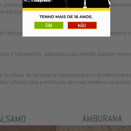
, preservando as técnicas tradicionais da Tanoaria Brasilei
m seu barril para um longo período de uso.
ão valorizadas no ajuste perfeito de cada peça em harmonia c
atos e tratamentos, adequados para atender qualquer neces
 os ofícios da tanoaria na Coquetelaria e no envelhecimento
dos voltados para a introdução de novas madeiras na produçã