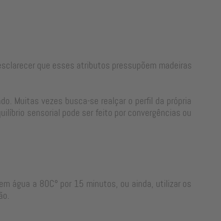
e esclarecer que esses atributos pressupõem madeiras
o. Muitas vezes busca-se realçar o perfil da própria
líbrio sensorial pode ser feito por convergências ou
em água a 80C° por 15 minutos, ou ainda, utilizar os
ão.