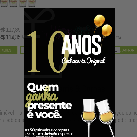
R$ 117,89
R$ 99,00
R$ 114,35
R$ 96,03
à vista
à vista
Nossos Barris & Dornas
timável – uma alma para sua bebida, resultado da junção da 
a bebida autêntica, valor que só o envelhecimento pode criar