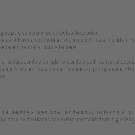
 guia para selecionar os atributos desejados.
as as outras características são mais seletivas. Important
 secagem natural e tosta adequada.
a, enriquecendo e complementando o perfil sensorial desejad
tuações são as madeiras que assumem o protagonismo. O equi
as.
s
e maturação e a higenização dos dadinhos, basta colocá-los 
No caso de destilados não existe necessidade de higienizaç