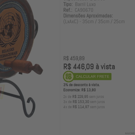
Tipo:
Barril Luxo
Ref.:
CA90670
Dimensões Aproximadas:
(LxAxC) - 35cm / 35cm / 25cm
R$ 459,89
R$ 446,09 à vista
3% de desconto à vista.
Economize: R$ 13,80
2x de
R$ 229,95
sem juros
3x de
R$ 153,30
sem juros
4x de
R$ 114,97
sem juros