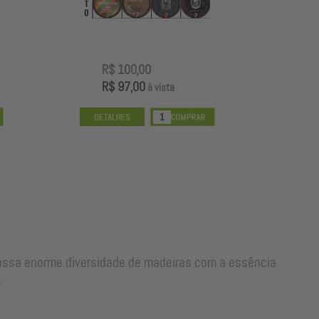
R$ 100,00
R
R$ 97,00
R
à vista
nossa enorme diversidade de madeiras com a essência
.